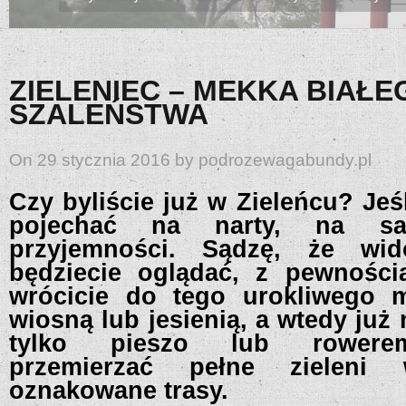
ZIELENIEC – MEKKA BIAŁE
SZALEŃSTWA
On 29 stycznia 2016 by podrozewagabundy.pl
Czy byliście już w Zieleńcu? Jeśl
pojechać na narty, na sa
przyjemności. Sądzę, że wid
będziecie oglądać, z pewności
wrócicie do tego urokliwego m
wiosną lub jesienią, a wtedy już 
tylko pieszo lub rowerem
przemierzać pełne zieleni 
oznakowane trasy.