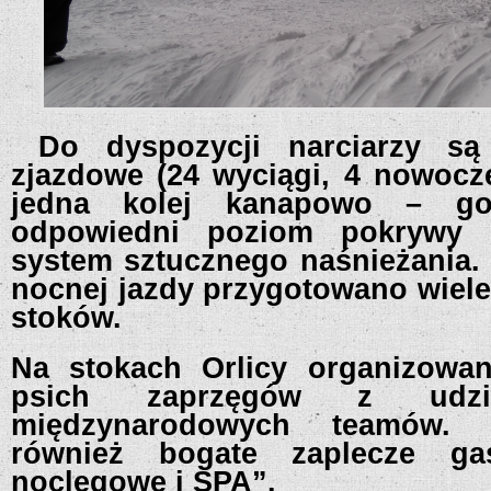
Do dyspozycji narciarzy są 
zjazdowe (24 wyciągi, 4 nowocz
jedna kolej kanapowo – go
odpowiedni poziom pokrywy 
system sztucznego naśnieżania.
nocnej jazdy przygotowano wiele
stoków.
Na stokach Orlicy organizowa
psich zaprzęgów z udzi
międzynarodowych teamów. Z
również bogate zaplecze gas
noclegowe i SPA”.