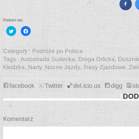
Podziel się:
Udostępnij
Kliknij,
na
aby
Twitterze(Otwiera
udostępnić
się
na
w
Facebooku(Otwiera
nowym
się
Category :
Podróże po Polsce
oknie)
w
nowym
Tags :
Autostrada Sudecka
,
Droga Orlicka
,
Dusznik
oknie)
Kłodzka
,
Narty
,
Nocne Jazdy
,
Trasy Zjazdowe
,
Zie
facebook
Twitter
del.icio.us
digg
st
DOD
Komentarz