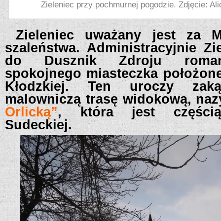
Zieleniec przy pochmurnej pogodzie. Zdjęcie: A
Zieleniec uważany jest za M
szaleństwa. Administracyjnie Zi
do Dusznik Zdroju roman
spokojnego miasteczka położone
Kłodzkiej. Ten uroczy zaką
malowniczą trasę widokową, na
Orlicką”
, która jest częścią
Sudeckiej.