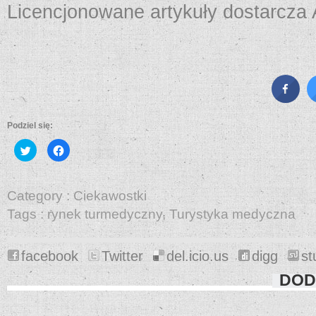
Licencjonowane artykuły dostarcza A
Podziel się:
Udostępnij
Kliknij,
na
aby
Twitterze(Otwiera
udostępnić
się
na
w
Facebooku(Otwiera
nowym
się
Category :
Ciekawostki
oknie)
w
nowym
Tags :
rynek turmedyczny
,
Turystyka medyczna
oknie)
facebook
Twitter
del.icio.us
digg
st
DOD