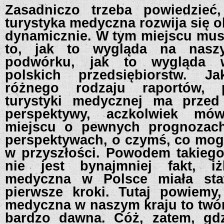
Zasadniczo trzeba powiedzieć
turystyka medyczna rozwija się 
dynamicznie. W tym miejscu mus
to, jak to wygląda na nasz
podwórku, jak to wygląda 
polskich przedsiębiorstw. 
różnego rodzaju raportów, 
turystyki medycznej ma prze
perspektywy, aczkolwiek m
miejscu o pewnych prognozac
perspektywach, o czymś, co mogł
w przyszłości. Powodem takiego
nie jest bynajmniej fakt, iż
medyczna w Polsce miała sta
pierwsze kroki. Tutaj powiemy,
medyczna w naszym kraju to twór
bardzo dawna. Cóż, zatem, gd