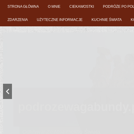
STRONA GŁÓWNA
O MNIE
CIEKAWOSTKI
PODRÓŻE PO PO
ZDARZENIA
UŻYTECZNE INFORMACJE
KUCHNIE ŚWIATA
K
podrozewagabundy.
Twój Blog O Turystyce!